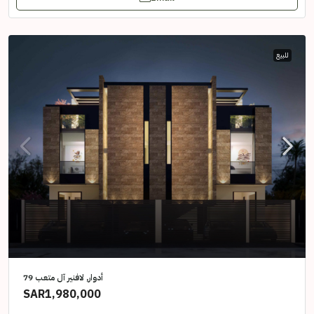
للبيع
أدوار, لافنير آل متعب 79
SAR1,980,000