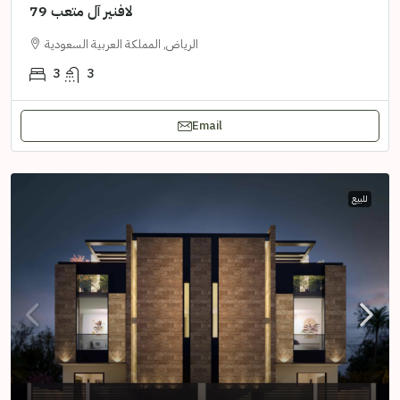
لافنير آل متعب 79
الرياض, المملكة العربية السعودية
3
3
Email
للبيع