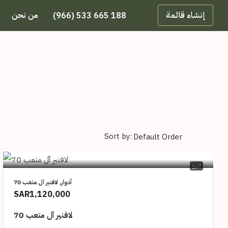
إنشاء قائمة
من نحن
(966) 533 665 188
Sort by:
للبيع
أدوار, لافنير آل متعب 70
SAR1,120,000
لافنير آل متعب 70