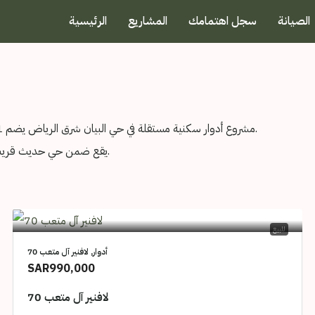
الصيانة
سجل اهتمامك
المشاريع
الرئيسية
مشروع أدوار سكنية مستقلة في حي البيان شرق الرياض يضم 21 وحدة سكنية بتصميم يركز على الخصوصية وتوزيع عملي للمساحات.
يقع ضمن حي حديث قريب من الطرق الرئيسية والخدمات اليومية مثل المدارس والمراكز التجارية.
للبيع
أدوار, لافنير آل متعب 70
SAR990,000
لافنير آل متعب 70