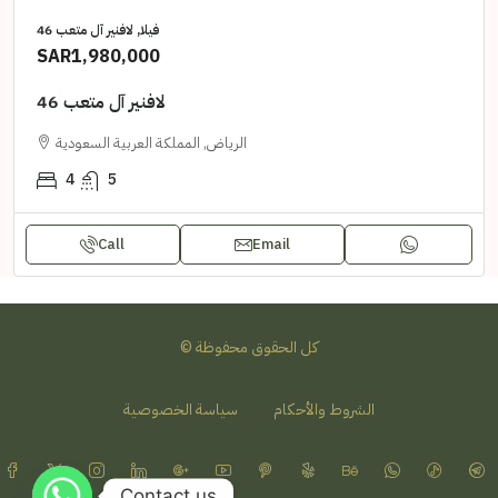
فيلا, لافنير آل متعب 46
SAR1,980,000
لافنير آل متعب 46
الرياض, المملكة العربية السعودية
4
5
Call
Email
© كل الحقوق محفوظة
الشروط والأحكام
سياسة الخصوصية
Contact us