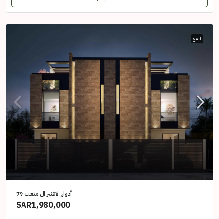
للبيع
أدوار, لافنير آل متعب 79
SAR1,980,000