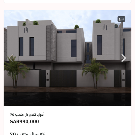
للبيع
أدوار, لافنير آل متعب 70
SAR990,000
لافنير آل متعب 70