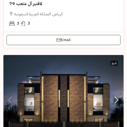
لافنير آل متعب 79
الرياض, المملكة العربية السعودية
3
3
Email
للبيع